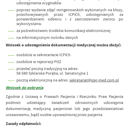
udostępnienia oryginałów
poprzez wydanie zdjęć rentgenowskich wykonanych na kliszy,
przechowywanych przez ICPiCh, udostępnianych za
potwierdzeniem odbioru i z zastrzeżeniem zwrotu po
wykorzystaniu
za pośrednictwem środków komunikacji elektronicznej
na informatycznym nośniku danych
Wniosek o udostępnienie dokumentacji medycznej można złożyć:
osobiście w sekretariacie ICPiCh
osobiście w rejestracji POZ
przesłać pocztą tradycyjną na adres:
58-580 Szklarska Poręba, ul. Sanatoryjna 1
pocztą elektroniczną na adres:
sekretariat@izer-med.com.pl
Wniosek do pobrania
Zgodnie z Ustawą o Prawach Pacjenta i Rzeczniku Praw Pacjenta
podmiot udzielający świadczeń zdrowotnych udostępnia
dokumentację medyczną pacjentowi lub jego przedstawicielowi
ustawowemu, bądź osobie upoważnionej przez pacjenta.
Zasady odpłatności: