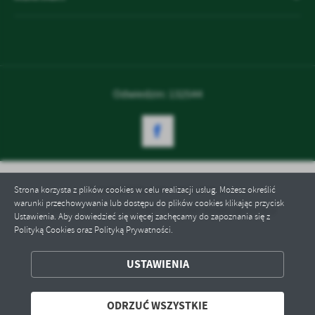
treści w postaci wiadomości, ofert, komunikatów mediów
społecznościowych.
Odwiedzin: 132544
Copyright by izer-med.com.pl
Strona korzysta z plików cookies w celu realizacji usług. Możesz określić
warunki przechowywania lub dostępu do plików cookies klikając przycisk
Powered by
2ClickPortal® - Portale nowej generacji
Ustawienia. Aby dowiedzieć się więcej zachęcamy do zapoznania się z
Polityką Cookies oraz Polityką Prywatności.
USTAWIENIA
ZAPISZ WYBRANE
ODRZUĆ WSZYSTKIE
ODRZUĆ WSZYSTKIE