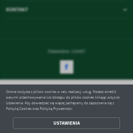
KONTAKT
Odwiedzin: 132457
Copyright by izer-med.com.pl
Strona korzysta z plików cookies w celu realizacji usług. Możesz określić
warunki przechowywania lub dostępu do plików cookies klikając przycisk
Powered by
2ClickPortal® - Portale nowej generacji
Ustawienia. Aby dowiedzieć się więcej zachęcamy do zapoznania się z
Polityką Cookies oraz Polityką Prywatności.
ZAPISZ WYBRANE
USTAWIENIA
ODRZUĆ WSZYSTKIE