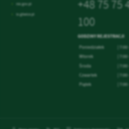
+48 75 75 
nio.gov.pl
io.gliwice.pl
100
GODZINY REJESTRACJI
Poniedziałek
| 7:00
Wtorek
| 7:00
Środa
| 7:00
Czwartek
| 7:00
Piątek
| 7:00