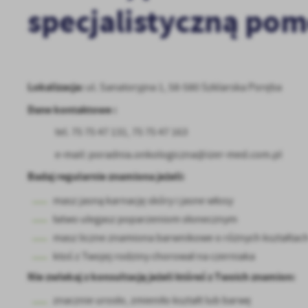
specjalistyczną pom
Lokalizacja:
ul. Sanatoryjna 1, 58-580 Szklarska Poręba
Dane kontaktowe :
tel. 75 75 47 131, 75 75 47 163
e-mail: poradnia.onkologiczna@izer-med.com.pl
Badaj regularnie znamiona jeżeli:
masz jasną karnację skóry i jasne włosy
łatwo ulegasz poparzeniom słonecznym
masz liczne znamiona barwnikowe o różnych kształtac
ktoś z Twojej rodziny chorował na czerniaka
Nie zwlekaj z konsultację jeżeli któreś z Twoich znamion:
znacznie urosło, zmieniło kształt lub barwę