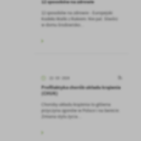
12 sposobów na zdrowie
12 sposobów na zdrowie - Europejski
Kodeks Walki z Rakiem: Nie pal. Stwórz
w domu środowisko...
22 - 03 - 2024
Profilaktyka chorób układu krążenia
(CHUK)
Choroby układu krążenia to główna
przyczyna zgonów w Polsce i na świecie.
Zmiana stylu życia...