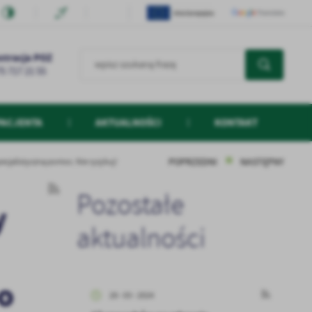
stracja POZ
75 717 21 55
PACJENTA
AKTUALNOŚCI
KONTAKT
POPRZEDNI
NASTĘPNY
pecjalistyczną pomoc. Nie ryzykuj!
Pozostałe
y
aktualności
o
28 - 03 - 2024