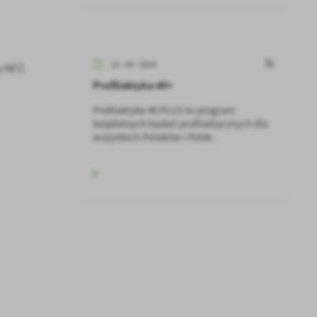
22 - 03 - 2024
z NFZ.
Profilaktyka 40+
Profilaktyka 40 PLUS to program
bezpłatnych badań profilaktycznych dla
wszystkich Polaków i Polek...
a
kom
z
ci