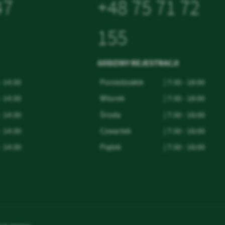
47
+48 75 71 72
155
GODZINY REJESTRACJI
 - 14:30
Poniedziałek
| 7:30 - 18:00
 - 14:30
Wtorek
| 7:30 - 18:00
 - 14:30
Środa
| 7:30 - 18:00
 - 14:30
Czwartek
| 7:30 - 18:00
 - 14:30
Piątek
| 7:30 - 18:00