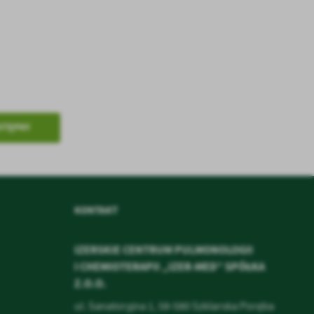
.
a
STĘPNY
w
KONTAKT
IZERSKIE CENTRUM PULMONOLOGII
I CHEMIOTERAPII „IZER-MED” SPÓŁKA
Z.O.O.
ul. Sanatoryjna 1, 58-580 Szklarska Poręba