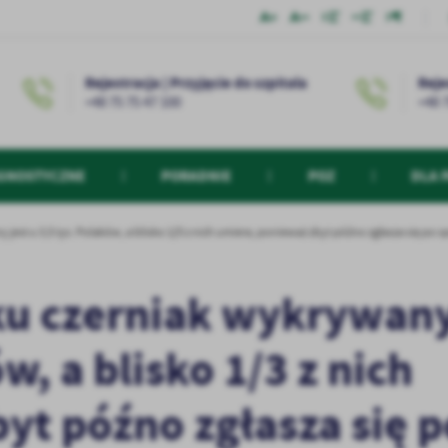
Rejestracja | Przyjęcie do szpitala
Reje
+48 75 75 47 100
+48 
GNOSTYCZNE
PORADNIE
POZ
DLA 
jest u 3,5 tys. Polaków, a blisko 1/3 z nich umiera, ponieważ zbyt późno zgłasza się po s
oku czerniak wykrywan
ów, a blisko 1/3 z nich
yt późno zgłasza się p